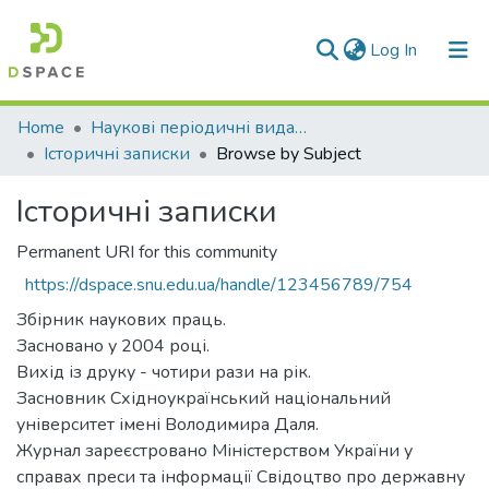
(current)
Log In
Communities & Collections
Home
Наукові періодичні видання СНУ ім. В. Даля
Історичні записки
Browse by Subject
All of DSpace
Історичні записки
Permanent URI for this community
https://dspace.snu.edu.ua/handle/123456789/754
Збірник наукових праць.
Засновано у 2004 році.
Вихід із друку - чотири рази на рік.
Засновник Східноукраїнський національний
університет імені Володимира Даля.
Журнал зареєстровано Міністерством України у
справах преси та інформації Свідоцтво про державну