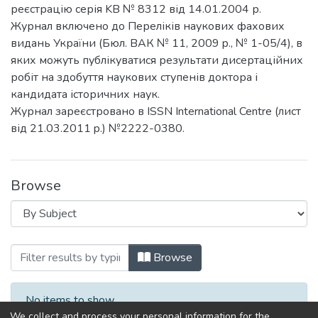
реєстрацію серія KB № 8312 від 14.01.2004 р.
Журнал включено до Переліків наукових фахових
видань України (Бюл. ВАК № 11, 2009 p., № 1-05/4), в
яких можуть публікуватися результати дисертаційних
робіт на здобуття наукових ступенів доктора і
кандидата історичних наук.
Журнал зареєстровано в ISSN International Centre (лист
від 21.03.2011 p.) №2222-0380.
Browse
Browsing Історичні записки by Subject
Browse
No items to show.
We collect and process your personal information for the