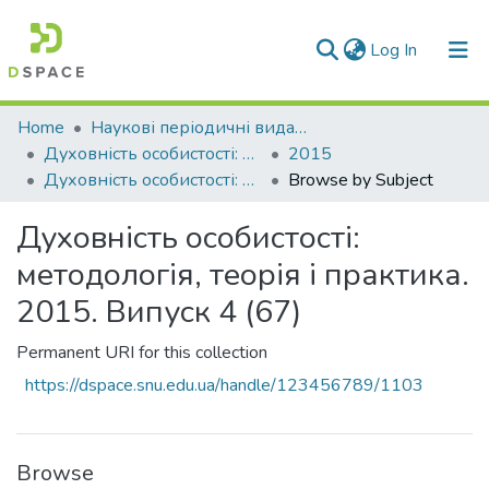
(current)
Log In
Communities & Collections
Home
Наукові періодичні видання СНУ ім. В. Даля
Духовність особистості: методологія, теорія і практика
2015
All of DSpace
Духовність особистості: методологія, теорія і практика. 2015. Випуск 4 (67)
Browse by Subject
Духовність особистості:
методологія, теорія і практика.
2015. Випуск 4 (67)
Permanent URI for this collection
https://dspace.snu.edu.ua/handle/123456789/1103
Browse