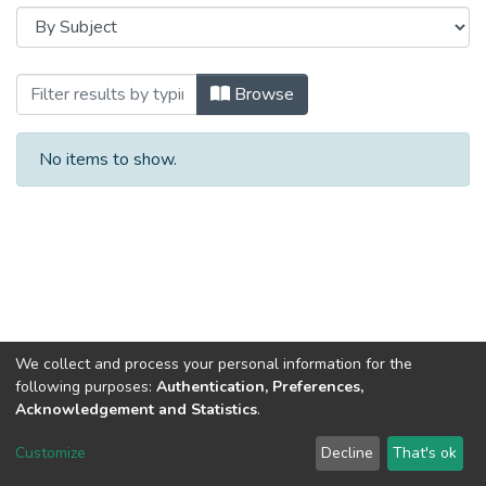
Browsing Духовність особистості: методо
Browse
No items to show.
We collect and process your personal information for the
following purposes:
Authentication, Preferences,
Acknowledgement and Statistics
.
Dspace & Volodymyr Dahl East Ukrainian National University
copyright © 2002-2026
LYRASIS
Customize
Decline
That's ok
Cookie settings
End User Agreement
Send Feedback