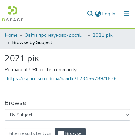
(current)
Log In
Communities & Collections
Home
Звіти про науково-дослідну роботу за держбюджетним фінансуванням
2021 рік
Browse by Subject
All of DSpace
2021 рік
Permanent URI for this community
https://dspace.snu.edu.ua/handle/123456789/1636
Browse
Browsing 2021 рік by Subject "духовна
Browse