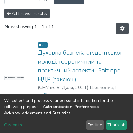
All browse results
Now showing
1 - 1 of 1
Item
Духовна безпека студентської
молоді: теоретичний та
практичний аспекти : Звіт про
НДР (заключ.)
No Thumbnail Available
(
СНУ ім. В. Даля
,
2021
)
Шевченко, Г. П.
;
Антоненко, Т. Л.
;
Сафонова, І. О.
;
Show more
We collect and process your personal information for the
Безугла, М. В.
following purposes:
Authentication, Preferences,
Acknowledgement and Statistics
.
Dspace & Volodymyr Dahl East Ukrainian National University
copyright © 2002-2026
LYRASIS
Customize
Decline
That's ok
Cookie settings
End User Agreement
Send Feedback