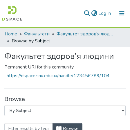
(current)
Log In
Communities & Collections
Home
Факультети
Факультет здоров’я людини
Browse by Subject
All of DSpace
Факультет здоров’я людини
Permanent URI for this community
https://dspace.snu.edu.ua/handle/123456789/104
Browse
Browsing Факультет здоров’я людини by 
Browse