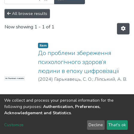
All browse results
Now showing
1 - 1 of 1
Item
До проблеми збереження
психологічного здоров’я
людини в епоху цифровізації
(
2024
)
Гарькавець, С. О.
;
Ліпський, А. В.
No Thumbnail Available
We collect and process your personal information for the
following purposes:
Authentication, Preferences,
Acknowledgement and Statistics
.
Dspace & Volodymyr Dahl East Ukrainian National University
copyright © 2002-2026
LYRASIS
Customize
Decline
That's ok
Cookie settings
End User Agreement
Send Feedback