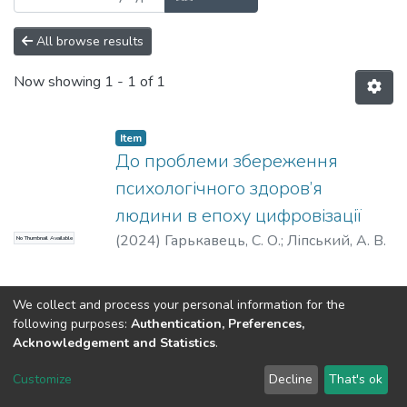
All browse results
Now showing
1 - 1 of 1
Item
До проблеми збереження
психологічного здоров’я
людини в епоху цифровізації
(
2024
)
Гарькавець, С. О.
;
Ліпський, А. В.
No Thumbnail Available
We collect and process your personal information for the
following purposes:
Authentication, Preferences,
Acknowledgement and Statistics
.
Dspace & Volodymyr Dahl East Ukrainian National University
copyright © 2002-2026
LYRASIS
Customize
Decline
That's ok
Cookie settings
End User Agreement
Send Feedback