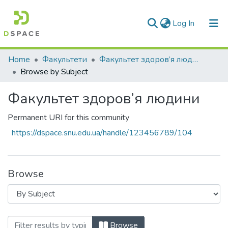
(current)
Log In
Communities & Collections
Home
Факультети
Факультет здоров’я людини
Browse by Subject
All of DSpace
Факультет здоров’я людини
Permanent URI for this community
https://dspace.snu.edu.ua/handle/123456789/104
Browse
Browsing Факультет здоров’я людини by
Browse