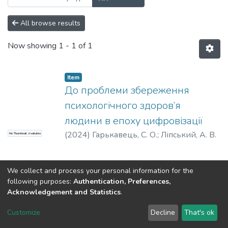
All browse results
Now showing
1 - 1 of 1
Item
До проблеми збереження
психологічного здоров’я
людини в епоху цифровізації
(
2024
)
Гарькавець, С. О.
;
Ліпський, А. В.
No Thumbnail Available
We collect and process your personal information for the
following purposes:
Authentication, Preferences,
Acknowledgement and Statistics
.
Dspace & Volodymyr Dahl East Ukrainian National University
copyright © 2002-2026
LYRASIS
Customize
Decline
That's ok
Cookie settings
End User Agreement
Send Feedback