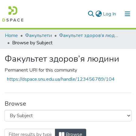
(current)
Log In
Communities & Collections
Home
Факультети
Факультет здоров’я людини
Browse by Subject
All of DSpace
Факультет здоров’я людини
Permanent URI for this community
https://dspace.snu.edu.ua/handle/123456789/104
Browse
Browsing Факультет здоров’я людини by
Browse