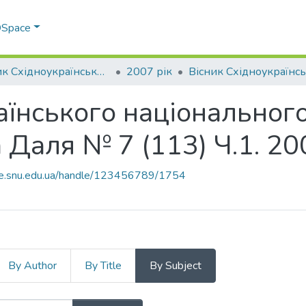
 DSpace
Вісник Східноукраїнського національного університету імені В. Даля
2007 рік
аїнського національного
 Даля № 7 (113) Ч.1. 20
ace.snu.edu.ua/handle/123456789/1754
By Author
By Title
By Subject