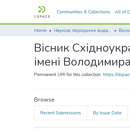
Communities & Collections
All of
Home
Наукові періодичні видання СНУ ім. В. Даля
Вісник Східноукр
імені Володимира
Permanent URI for this collection
https://dsp
Browse
Recent Submissions
By Issue Date