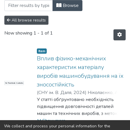
Browsing Статті (КМПМ) by Subject "vibr
Browse
All browse results
Now showing
1 - 1 of 1
Item
Вплив фізико-механічних
характеристик матеріалу
виробів машинобудування на їх
зносостійкість
No Thumbnail Available
(
СНУ ім. В. Даля
,
2024
)
Ніколаєнко, А. П.
;
Шумакова, Т. О.
У статті обґрунтовано необхідність
;
Nikolaienko, A. Р.
;
Shumakova, T. О.
підвищення довговічності деталей
машин та технічних виробів, з метою
забезпечення конкурентоздатності
Show more
We collect and process your personal information for the
вітчизняного галузевого