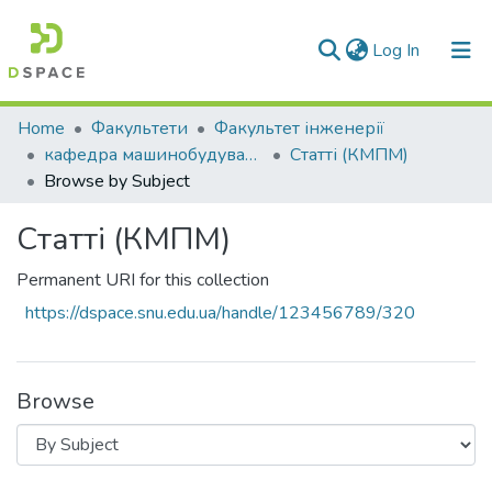
(current)
Log In
Communities & Collections
Home
Факультети
Факультет інженерії
кафедра машинобудування та прикладної механіки
Статті (КМПМ)
All of DSpace
Browse by Subject
Статті (КМПМ)
Permanent URI for this collection
https://dspace.snu.edu.ua/handle/123456789/320
Browse