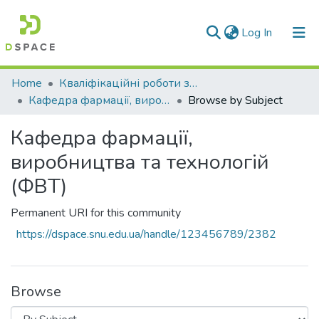
(current)
Log In
Communities & Collections
Home
Кваліфікаційні роботи здобувачів вищої освіти
Кафедра фармації, виробництва та технологій (ФВТ)
Browse by Subject
All of DSpace
Кафедра фармації,
виробництва та технологій
(ФВТ)
Permanent URI for this community
https://dspace.snu.edu.ua/handle/123456789/2382
Browse