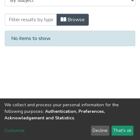
Browsing Кафедра фармації, виробницт
Browse
No items to show.
We collect and process your personal information for the
following purposes:
Authentication, Preferences,
Acknowledgement and Statistics
.
Dspace & Volodymyr Dahl East Ukrainian National University
copyright © 2002-2026
LYRASIS
Customize
Decline
That's ok
Cookie settings
End User Agreement
Send Feedback