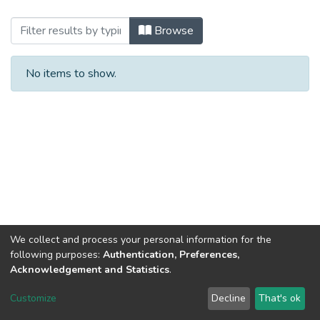
Browsing 2025 (ГПСПД_БКР) by Subjec
Browse
No items to show.
We collect and process your personal information for the
following purposes:
Authentication, Preferences,
Acknowledgement and Statistics
.
Dspace & Volodymyr Dahl East Ukrainian National University
copyright © 2002-2026
LYRASIS
Customize
Decline
That's ok
Cookie settings
End User Agreement
Send Feedback