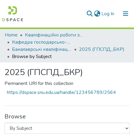
(current)
Log In
Communities & Collections
Home
Кваліфікаційні роботи здобувачів вищої освіти
Кафедра господарсько-правових та суспільно-політичних дисциплін (ГПСПД)
All of DSpace
Бакалаврські кваліфікаційні роботи
2025 (ГПСПД_БКР)
Browse by Subject
2025 (ГПСПД_БКР)
Permanent URI for this collection
https://dspace.snu.edu.ua/handle/123456789/2564
Browse