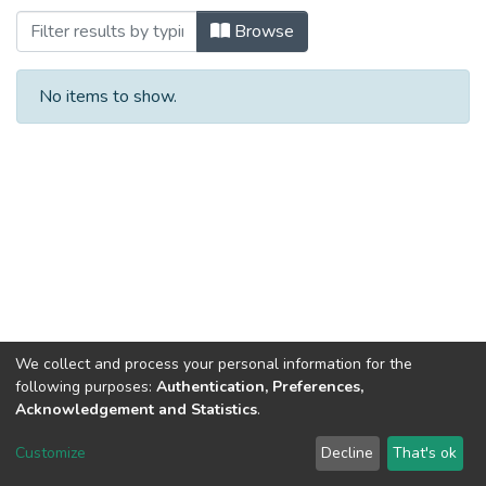
Browsing Кафедра агрономії та землеус
Browse
No items to show.
We collect and process your personal information for the
following purposes:
Authentication, Preferences,
Acknowledgement and Statistics
.
Dspace & Volodymyr Dahl East Ukrainian National University
copyright © 2002-2026
LYRASIS
Customize
Decline
That's ok
Cookie settings
End User Agreement
Send Feedback