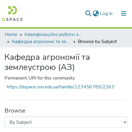
(current)
Log In
Communities & Collections
Home
Кваліфікаційні роботи здобувачів вищої освіти
Кафедра агрономії та землеустрою (АЗ)
Browse by Subject
All of DSpace
Кафедра агрономії та
землеустрою (АЗ)
Permanent URI for this community
https://dspace.snu.edu.ua/handle/123456789/2263
Browse