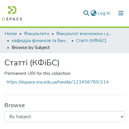
(current)
Log In
Communities & Collections
Home
Факультети
Факультет економіки і управління
кафедра фінансів та банківської справи
Статті (КФіБС)
All of DSpace
Browse by Subject
Статті (КФіБС)
Permanent URI for this collection
https://dspace.snu.edu.ua/handle/123456789/214
Browse