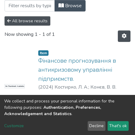
Browsing Статті (КФіБС) by Subject "ме
Browse
All browse results
Now showing
1 - 1 of 1
Item
Фінансове прогнозування в
антикризовому управлінні
підприємств.
(
2024
)
Костирко, Л. А.
;
Конєв, В. В.
No Thumbnail Available
We collect and process your personal information for the
following purposes:
Authentication, Preferences,
Acknowledgement and Statistics
.
Dspace & Volodymyr Dahl East Ukrainian National University
copyright © 2002-2026
LYRASIS
Customize
Decline
That's ok
Cookie settings
End User Agreement
Send Feedback