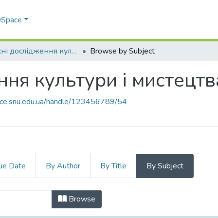
 DSpace
Сучасні дослідження культури і мистецтва
Browse by Subject
ння культури і мистецтв
pace.snu.edu.ua/handle/123456789/54
ue Date
By Author
By Title
By Subject
ення культури і мистецтва by Sub
Browse