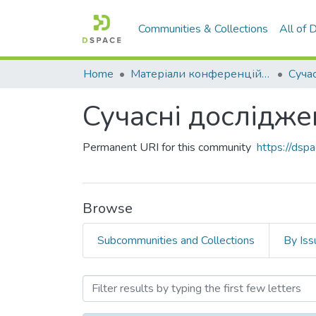
Communities & Collections
All of
Home
Матеріали конференцій та семінарів
Сучасні дослідже
Permanent URI for this community
https://ds
Browse
Subcommunities and Collections
By Iss
Browsing Сучасні дослідж