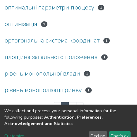
оптимальні параметри процесу
1
оптимізація
1
ортогональна система координат
1
площина загального положення
1
рівень монопольної влади
1
рівень монополізації ринку
1
(current)
«
1
2
»
We collect and process your personal information for the
following purposes:
Authentication, Preferences,
Acknowledgement and Statistics
.
Dspace & Volodymyr Dahl East Ukrainian National University
copyright © 2002-2026
LYRASIS
Customize
Decline
That's ok