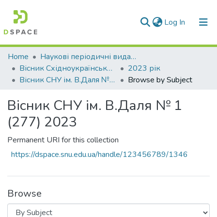
(current)
Log In
Communities & Collections
Home
Наукові періодичні видання СНУ ім. В. Даля
Вісник Східноукраїнського національного університету імені В. Даля
2023 рік
All of DSpace
Вісник СНУ ім. В.Даля № 1 (277) 2023
Browse by Subject
Вісник СНУ ім. В.Даля № 1
(277) 2023
Permanent URI for this collection
https://dspace.snu.edu.ua/handle/123456789/1346
Browse