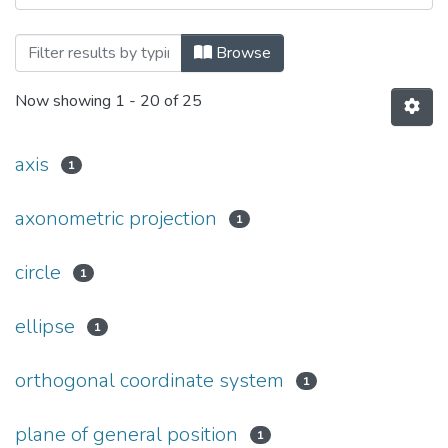
Browsing Вісник СНУ ім. В.Даля № 1 (2
Browse
Now showing
1 - 20 of 25
axis
1
axonometric projection
1
circle
1
ellipse
1
orthogonal coordinate system
1
plane of general position
1