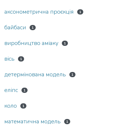
аксонометрична проєкція
1
байбаси
1
виробництво аміаку
1
вісь
1
детермінована модель
1
еліпс
1
коло
1
математична модель
1