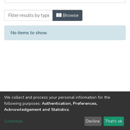
Browsing Магістерські кваліфікаційні р
Browse
No items to show.
We collect and process your personal information for the
following purposes:
Authentication, Preferences,
Acknowledgement and Statistics
.
Dspace & Volodymyr Dahl East Ukrainian National University
copyright © 2002-2026
LYRASIS
Customize
Decline
That's ok
Cookie settings
End User Agreement
Send Feedback