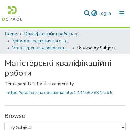
(current)
Log In
Communities & Collections
Home
Кваліфікаційні роботи здобувачів вищої освіти
Кафедра залізничного, автомобільного транспорту та підйомно-транспортних машин (ЗАТПТТ)
All of DSpace
Магістерські кваліфікаційні роботи
Browse by Subject
Магістерські кваліфікаційні
роботи
Permanent URI for this community
https://dspace.snu.edu.ua/handle/123456789/2395
Browse