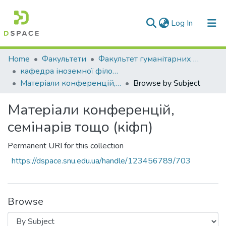
(current)
Log In
Communities & Collections
Home
Факультети
Факультет гуманітарних та соціальних наук
кафедра іноземної філології та перекладу
All of DSpace
Матеріали конференцій, семінарів тощо (кіфп)
Browse by Subject
Матеріали конференцій,
семінарів тощо (кіфп)
Permanent URI for this collection
https://dspace.snu.edu.ua/handle/123456789/703
Browse