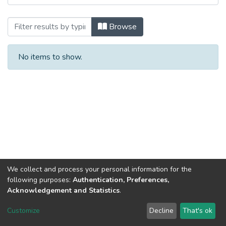
Browsing Матеріали конференцій, семін
Browse
No items to show.
We collect and process your personal information for the
following purposes:
Authentication, Preferences,
Acknowledgement and Statistics
.
Dspace & Volodymyr Dahl East Ukrainian National University
copyright © 2002-2026
LYRASIS
Customize
Decline
That's ok
Cookie settings
End User Agreement
Send Feedback