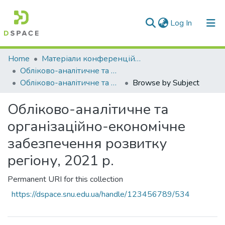
(current)
Log In
Communities & Collections
Home
Матеріали конференцій та семінарів
Обліково-аналітичне та організаційно-економічне забезпечення розвитку регіону
All of DSpace
Обліково-аналітичне та організаційно-економічне забезпечення розвитку регіону, 2021 р.
Browse by Subject
Обліково-аналітичне та
організаційно-економічне
забезпечення розвитку
регіону, 2021 р.
Permanent URI for this collection
https://dspace.snu.edu.ua/handle/123456789/534