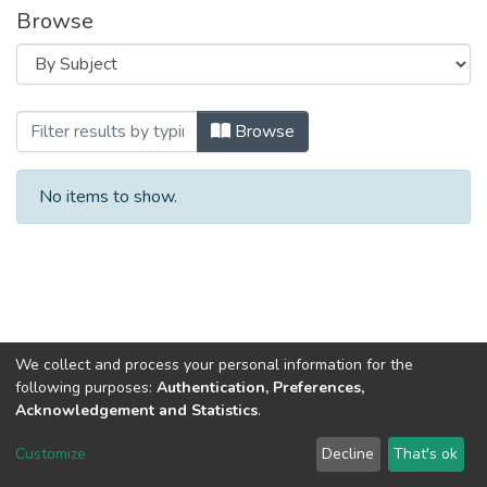
Browse
Browsing Обліково-аналітичне та орган
Browse
No items to show.
We collect and process your personal information for the
following purposes:
Authentication, Preferences,
Acknowledgement and Statistics
.
Dspace & Volodymyr Dahl East Ukrainian National University
copyright © 2002-2026
LYRASIS
Customize
Decline
That's ok
Cookie settings
End User Agreement
Send Feedback