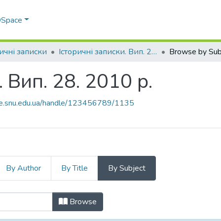
 DSpace
ричні записки
Історичні записки. Вип. 28. 2010 р.
Browse by Sub
 Вип. 28. 2010 р.
ace.snu.edu.ua/handle/123456789/1135
By Author
By Title
By Subject
и. Вип. 28. 2010 р. by Subject
Browse