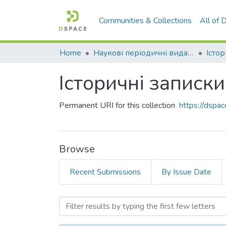
Communities & Collections
All of
Home
Наукові періодичні видання СНУ ім. В. Даля
Істо
Історичні записки.
Permanent URI for this collection
https://dsp
Browse
Recent Submissions
By Issue Date
Browsing Історичні записк