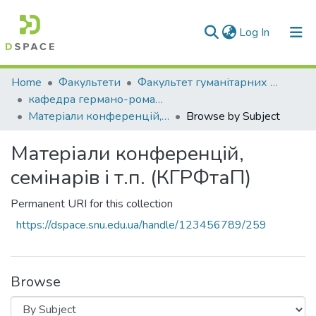
(current)
Log In
Communities & Collections
Home
Факультети
Факультет гуманітарних та соціальних наук
кафедра германо-романської філології та перекладу
All of DSpace
Матеріали конференцій, семінарів і т.п. (КГРФтаП)
Browse by Subject
Матеріали конференцій,
семінарів і т.п. (КГРФтаП)
Permanent URI for this collection
https://dspace.snu.edu.ua/handle/123456789/259
Browse