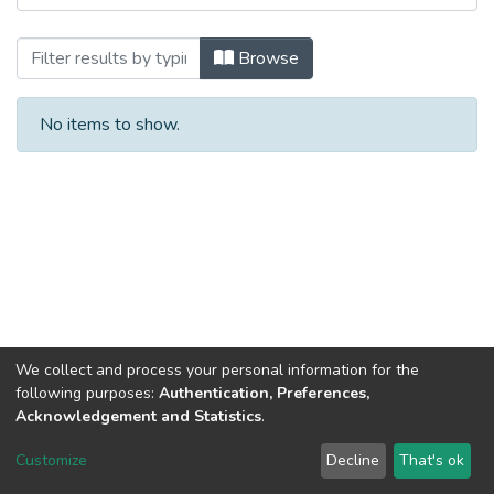
Browsing Матеріали конференцій, семіна
Browse
No items to show.
We collect and process your personal information for the
following purposes:
Authentication, Preferences,
Acknowledgement and Statistics
.
Dspace & Volodymyr Dahl East Ukrainian National University
copyright © 2002-2026
LYRASIS
Customize
Decline
That's ok
Cookie settings
End User Agreement
Send Feedback