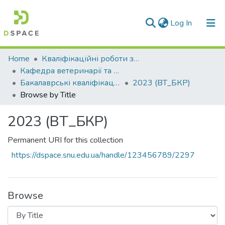
(current)
Log In
Communities & Collections
Home
Кваліфікаційні роботи здобувачів вищої освіти
Кафедра ветеринарії та тваринництва (ВТ)
All of DSpace
Бакалаврські кваліфікаційні роботи
2023 (ВТ_БКР)
Browse by Title
2023 (ВТ_БКР)
Permanent URI for this collection
https://dspace.snu.edu.ua/handle/123456789/2297
Browse