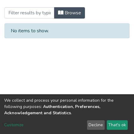
Browsing 2023 (ВТ_БКР) by Title
Browse
No items to show.
We collect and process your personal information for the
following purposes:
Authentication, Preferences,
Acknowledgement and Statistics
.
Dspace & Volodymyr Dahl East Ukrainian National University
copyright © 2002-2026
LYRASIS
Customize
Decline
That's ok
Cookie settings
End User Agreement
Send Feedback