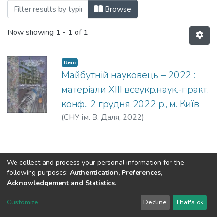
Browsing Майбутній науковець – 2022 b
Browse
Now showing
1 - 1 of 1
Item
Майбутній науковець – 2022 :
матеріали XІІІ всеукр.наук.-практ.
конф., 2 грудня 2022 р., м. Київ
(
СНУ ім. В. Даля
,
2022
)
We collect and process your personal information for the
following purposes:
Authentication, Preferences,
Acknowledgement and Statistics
.
Dspace & Volodymyr Dahl East Ukrainian National University
copyright © 2002-2026
LYRASIS
Customize
Decline
That's ok
Cookie settings
End User Agreement
Send Feedback