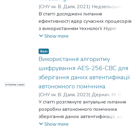
(
СНУ ім. В. Даля
,
2021
)
Недзельський,
Д. О.
В статті досліджені питання
;
Сафонова, С. О.
;
Барбарук, Л. В.
ефективності ядер сучасних процесорів
з використанням технології Hyper
Threading та без її використання при
Show more
виконанні програм з урахуванням
структурних особливостей ядра
Item
процесора та комплексному впливі
Використання алгоритму
«перешкод» на роботу конвеєра ядра.
шифрування AES-256-CBC для
Для дослідження обрані широко
зберігання даних автентифікації
поширені і наочні програми:
автономного помічника.
No Thumbnail Available
«Множення матриць», «Рішення
диференціальних рівнянь в приватних
(
СНУ ім. В. Даля
,
2023
)
Деркач, М. В.
;
похідних методом сіток», «Швидке
Мишко, О. Є.
У статті розглянуте актуальне питання
перетворення Фур'є». В досліджуваних
розробки автономного помічника
програмах: виділялося ядро - ділянка
зберігання даних автентифікації, що
програми, що забезпечує основний
допоможе забезпечити безпеку та
Show more
внесок під час виконання програми;
надійність доступу до конфіденційної