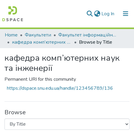
(current)
Log In
Communities & Collections
Home
Факультети
Факультет інформаційних технологій та електроніки
кафедра комп’ютерних наук та інженерії
Browse by Title
All of DSpace
кафедра комп’ютерних наук
та інженерії
Permanent URI for this community
https://dspace.snu.edu.ua/handle/123456789/136
Browse