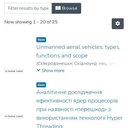
Browsing кафедра комп’ютерних наук та
Browse
Now showing
1 - 20 of 25
Item
Unmanned aerial vehicles: types,
functions and scope
(
Сєвєродонецьк: Східноукр. нац. ун-т
ім. В. Даля
,
2020
)
Матюк, Д. С.
;
Деркач,
Show more
No Thumbnail Available
М. В.
Item
Аналітичне дослідження
ефективності ядер процесорів
при наявності «перешкод» з
використанням технології Hyper
No Thumbnail Available
Threading.