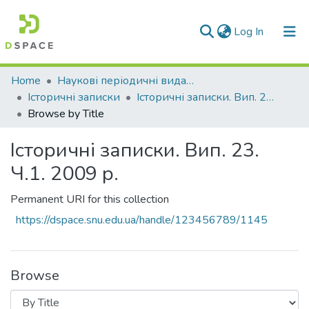
(current)
Log In
Communities & Collections
Home
Наукові періодичні видання СНУ ім. В. Даля
Історичні записки
Історичні записки. Вип. 23. Ч.1. 2009 р.
All of DSpace
Browse by Title
Історичні записки. Вип. 23.
Ч.1. 2009 р.
Permanent URI for this collection
https://dspace.snu.edu.ua/handle/123456789/1145
Browse