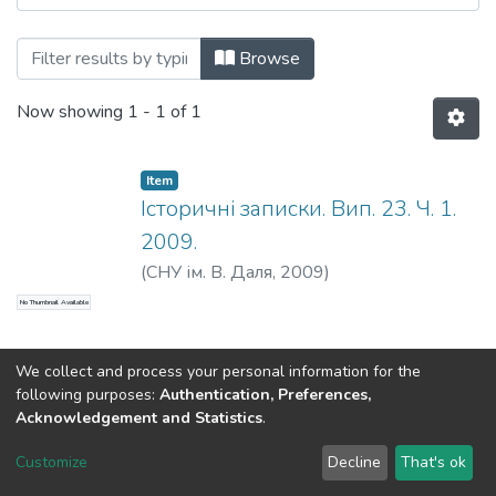
Browsing Історичні записки. Вип. 23. Ч.1
Browse
Now showing
1 - 1 of 1
Item
Історичні записки. Вип. 23. Ч. 1.
2009.
(
СНУ ім. В. Даля
,
2009
)
No Thumbnail Available
We collect and process your personal information for the
following purposes:
Authentication, Preferences,
Acknowledgement and Statistics
.
Dspace & Volodymyr Dahl East Ukrainian National University
copyright © 2002-2026
LYRASIS
Customize
Decline
That's ok
Cookie settings
End User Agreement
Send Feedback