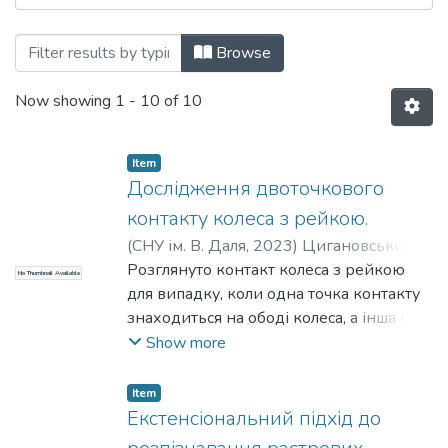
Browsing Наукові вісті Далівського уні
Browse
Now showing
1 - 10 of 10
Item
Дослідження двоточкового
контакту колеса з рейкою.
(
СНУ ім. В. Даля
,
2023
)
Цигановський, І.
О.
Розглянуто контакт колеса з рейкою
;
Ковтанець, М. В.
;
Сергієнко, О. В.
;
No Thumbnail Available
Просвірова, О. В.
для випадку, коли одна точка контакту
знаходиться на ободі колеса, а інша на
гребені. Положення цих точок
Show more
визначається для обох коліс колісної
пари залежно від заданого бокового
Item
відносу та кута виляння. Незалежно від
Екстенсіональний підхід до
того, статичний або динамічний рух