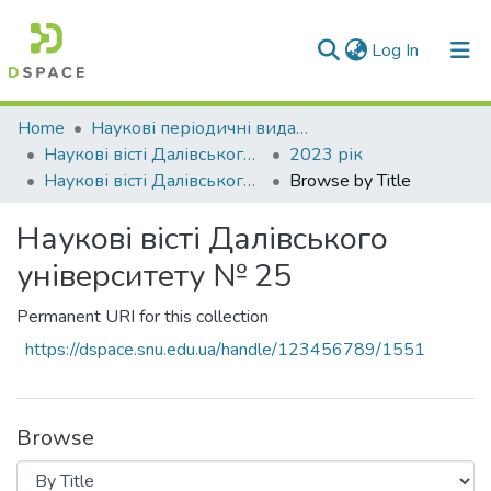
(current)
Log In
Communities & Collections
Home
Наукові періодичні видання СНУ ім. В. Даля
Наукові вісті Далівського університету
2023 рік
All of DSpace
Наукові вісті Далівського університету № 25
Browse by Title
Наукові вісті Далівського
університету № 25
Permanent URI for this collection
https://dspace.snu.edu.ua/handle/123456789/1551
Browse