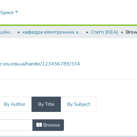
 DSpace
Факультет інформаційних технологій та електроніки
кафедра електронних апаратів
Статті (КЕА)
Brows
ce.snu.edu.ua/handle/123456789/334
By Author
By Title
By Subject
Title
Browse