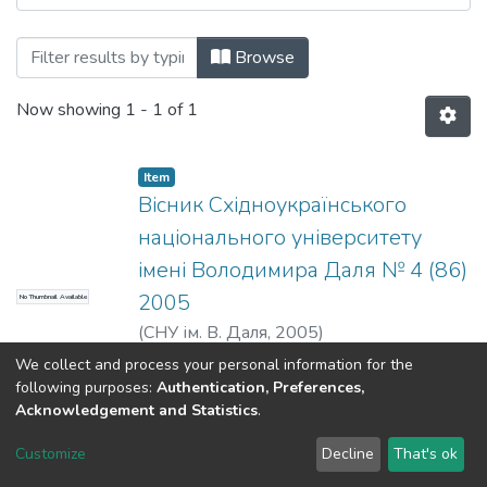
Browsing Вісник СНУ ім. В. Даля № 4 (8
Browse
Now showing
1 - 1 of 1
Item
Вісник Східноукраїнського
національного університету
імені Володимира Даля № 4 (86)
2005
No Thumbnail Available
(
СНУ ім. В. Даля
,
2005
)
We collect and process your personal information for the
following purposes:
Authentication, Preferences,
Acknowledgement and Statistics
.
Dspace & Volodymyr Dahl East Ukrainian National University
copyright © 2002-2026
LYRASIS
Customize
Decline
That's ok
Cookie settings
End User Agreement
Send Feedback