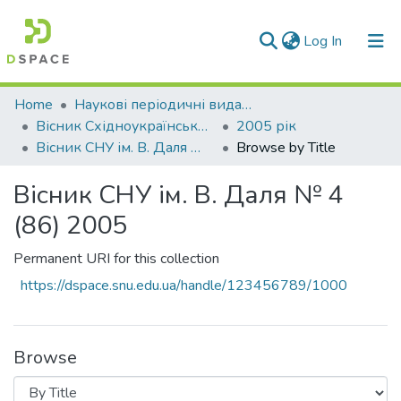
(current)
Log In
Communities & Collections
Home
Наукові періодичні видання СНУ ім. В. Даля
Вісник Східноукраїнського національного університету імені В. Даля
2005 рік
All of DSpace
Вісник СНУ ім. В. Даля № 4 (86) 2005
Browse by Title
Вісник СНУ ім. В. Даля № 4
(86) 2005
Permanent URI for this collection
https://dspace.snu.edu.ua/handle/123456789/1000
Browse