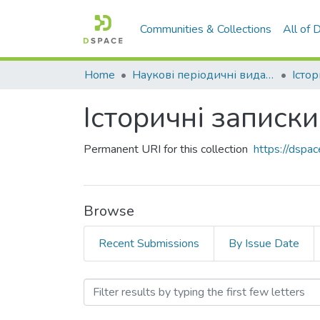
Communities & Collections
All of
Home
Наукові періодичні видання СНУ ім. В. Даля
Істо
Історичні записки.
Permanent URI for this collection
https://dsp
Browse
Recent Submissions
By Issue Date
Browsing Історичні записк