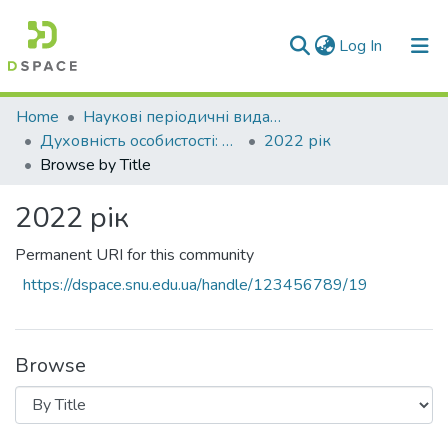
(current)
Log In
Communities & Collections
Home
Наукові періодичні видання СНУ ім. В. Даля
Духовність особистості: методологія, теорія і практика
2022 рік
All of DSpace
Browse by Title
2022 рік
Permanent URI for this community
https://dspace.snu.edu.ua/handle/123456789/19
Browse