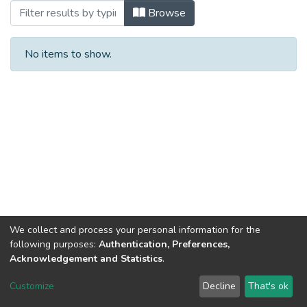
Browsing 2022 рік by Title
Browse
No items to show.
We collect and process your personal information for the
following purposes:
Authentication, Preferences,
Acknowledgement and Statistics
.
Dspace & Volodymyr Dahl East Ukrainian National University
copyright © 2002-2026
LYRASIS
Customize
Decline
That's ok
Cookie settings
End User Agreement
Send Feedback