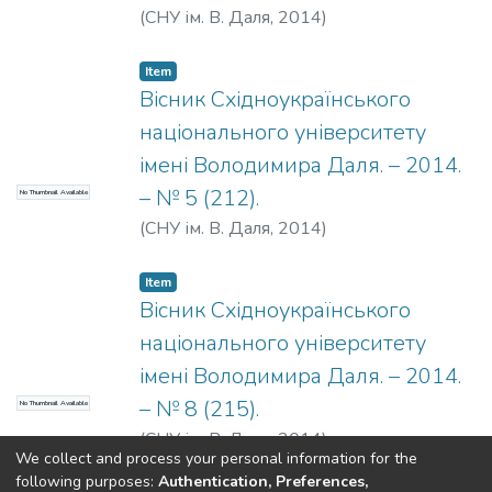
(
СНУ ім. В. Даля
,
2014
)
Item
Вісник Східноукраїнського
національного університету
імені Володимира Даля. – 2014.
– № 5 (212).
No Thumbnail Available
(
СНУ ім. В. Даля
,
2014
)
Item
Вісник Східноукраїнського
національного університету
імені Володимира Даля. – 2014.
– № 8 (215).
No Thumbnail Available
(
СНУ ім. В. Даля
,
2014
)
We collect and process your personal information for the
following purposes:
Authentication, Preferences,