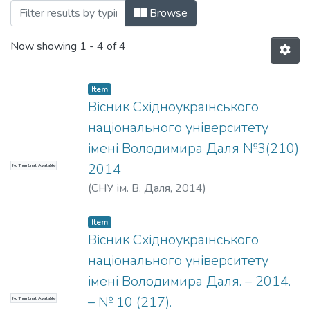
Browsing 2014 рік by Title
Browse
Now showing
1 - 4 of 4
Item
Вісник Східноукраїнського
національного університету
імені Володимира Даля №3(210)
2014
No Thumbnail Available
(
СНУ ім. В. Даля
,
2014
)
Item
Вісник Східноукраїнського
національного університету
імені Володимира Даля. – 2014.
– № 10 (217).
No Thumbnail Available