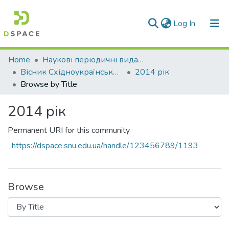
(current)
Log In
Communities & Collections
Home
Наукові періодичні видання СНУ ім. В. Даля
Вісник Східноукраїнського національного університету імені В. Даля
2014 рік
All of DSpace
Browse by Title
2014 рік
Permanent URI for this community
https://dspace.snu.edu.ua/handle/123456789/1193
Browse