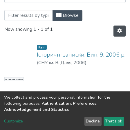
Browsing Історичні записки. Вип. 9. 2006
Browse
Now showing
1 - 1 of 1
Item
Історичні записки. Вип. 9. 2006 р.
(
СНУ ім. В. Даля
,
2006
)
No Thumbnail Available
We collect and process your personal information for the
following purposes:
Authentication, Preferences,
Acknowledgement and Statistics
.
Dspace & Volodymyr Dahl East Ukrainian National University
copyright © 2002-2026
LYRASIS
Customize
Decline
That's ok
Cookie settings
End User Agreement
Send Feedback