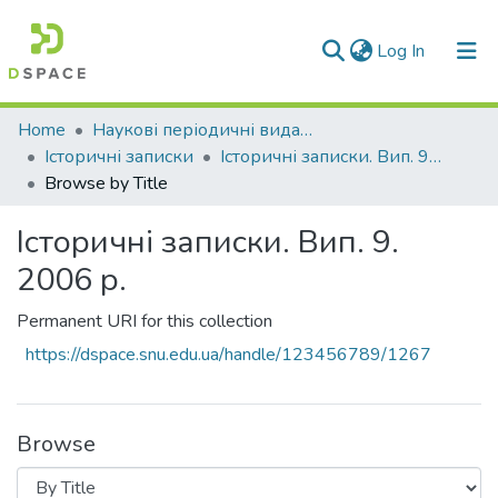
(current)
Log In
Communities & Collections
Home
Наукові періодичні видання СНУ ім. В. Даля
Історичні записки
Історичні записки. Вип. 9. 2006 р.
All of DSpace
Browse by Title
Історичні записки. Вип. 9.
2006 р.
Permanent URI for this collection
https://dspace.snu.edu.ua/handle/123456789/1267
Browse