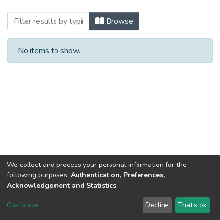
Browsing 2022 (ДІМ_МКР) by Title
Browse
No items to show.
We collect and process your personal information for the
following purposes:
Authentication, Preferences,
Acknowledgement and Statistics
.
Dspace & Volodymyr Dahl East Ukrainian National University
copyright © 2002-2026
LYRASIS
Customize
Decline
That's ok
Cookie settings
End User Agreement
Send Feedback