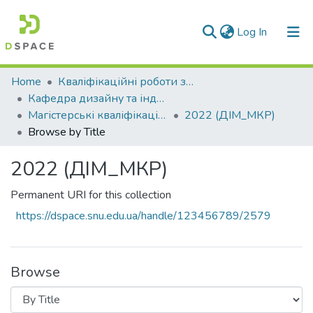
(current)
Log In
Communities & Collections
Home
Кваліфікаційні роботи здобувачів вищої освіти
Кафедра дизайну та індустрії моди (ДІМ)
All of DSpace
Магістерські кваліфікаційні роботи
2022 (ДІМ_МКР)
Browse by Title
2022 (ДІМ_МКР)
Permanent URI for this collection
https://dspace.snu.edu.ua/handle/123456789/2579
Browse