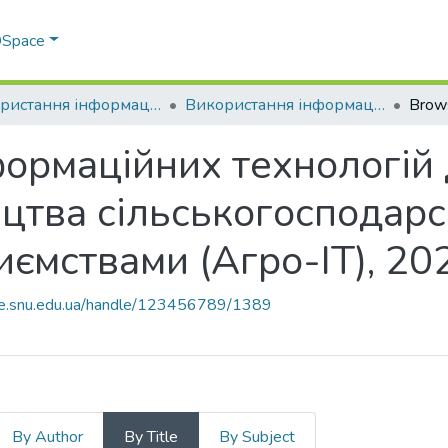
 DSpace
Використання інформаційних технологій для оптимізації процесів виробництва сільськогосподарської продукції та управління підприємствами (Агро-IT)
Використання інформаційних технологій для оптимізації процесів виробництва сільськогосподарської продукції та управління підприємствами (Агро-ІТ), 2024
Brows
ормаційних технологій 
цтва сільськогосподарсь
иємствами (Агро-ІТ), 20
ace.snu.edu.ua/handle/123456789/1389
By Author
By Title
By Subject