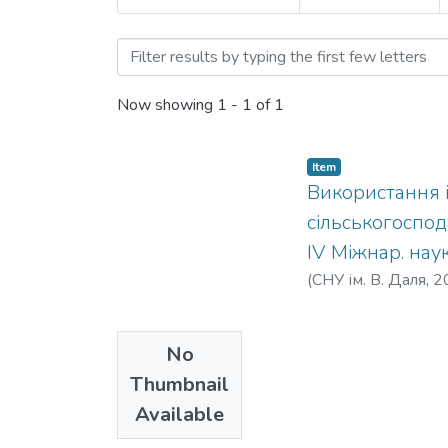
Browsing Використання ін
Now showing
1 - 1 of 1
Item
Використання і
сільськогоспода
ІV Міжнар. нау
(
СНУ ім. В. Даля
,
2
No
Thumbnail
Available