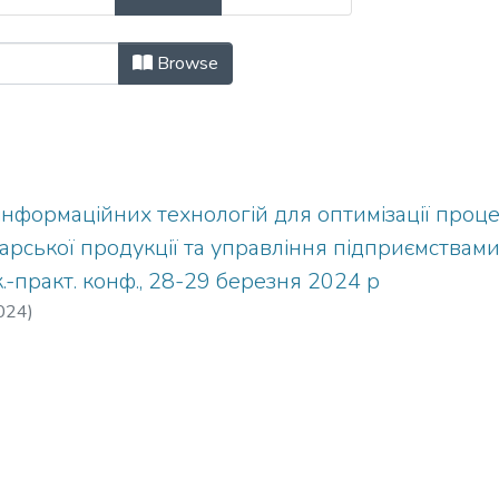
формаційних технологій для оптимі
Browse
нформаційних технологій для оптимізації проц
рської продукції та управління підприємствами (
к.-практ. конф., 28-29 березня 2024 р
024
)