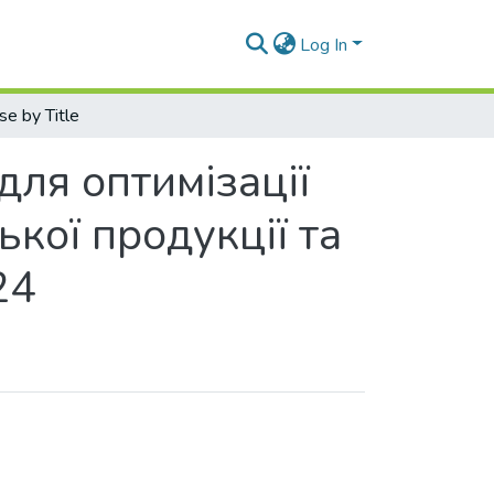
Log In
e by Title
для оптимізації
кої продукції та
24