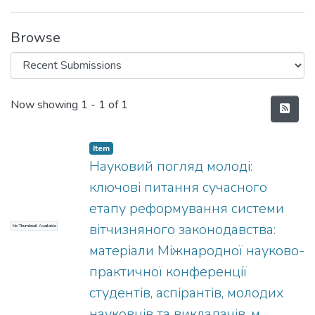
Browse
Recent Submissions
Now showing
1 - 1 of 1
Item
Науковий погляд молоді:
ключові питання сучасного
етапу реформування системи
вітчизняного законодавства:
No Thumbnail Available
матерiали Міжнародної науково-
практичної конференції
студентів, аспірантів, молодих
науковців та викладачів, м.