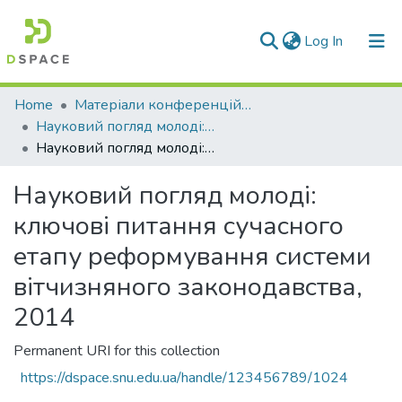
(current)
Log In
Communities & Collections
Home
Матеріали конференцій та семінарів
Науковий погляд молоді: ключові питання сучасного етапу реформування системи вітчизняного законодавства
All of DSpace
Науковий погляд молоді: ключові питання сучасного етапу реформування системи вітчизняного законодавства, 2014
Statistics
Науковий погляд молоді:
ключові питання сучасного
етапу реформування системи
вітчизняного законодавства,
2014
Permanent URI for this collection
https://dspace.snu.edu.ua/handle/123456789/1024