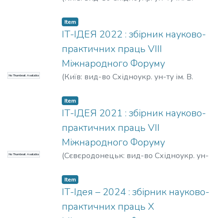
Даля
,
2023
)
Item
ІТ-ІДЕЯ 2022 : збірник науково-
практичних праць VІІІ
Міжнародного Форуму
(
Київ: вид-во Східноукр. ун-ту ім. В.
No Thumbnail Available
Даля
,
2022
)
Item
ІТ-ІДЕЯ 2021 : збірник науково-
практичних праць VІІ
Міжнародного Форуму
(
Сєвєродонецьк: вид-во Східноукр. ун-
No Thumbnail Available
ту ім. В. Даля
,
2021
)
Item
ІТ-Ідея – 2024 : збірник науково-
практичних праць Х