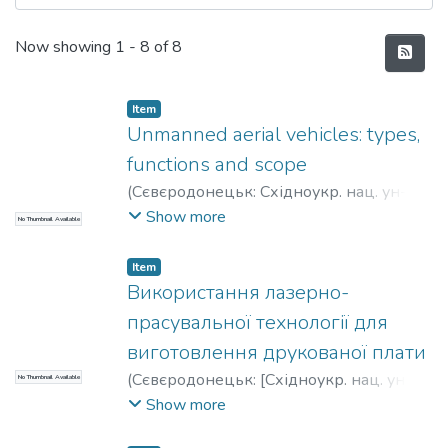
Recent Submissions
Now showing
1 - 8 of 8
Item
Unmanned aerial vehicles: types,
functions and scope
(
Сєвєродонецьк: Східноукр. нац. ун-т
ім. В. Даля
,
2020
)
Матюк, Д. С.
;
Деркач,
Show more
No Thumbnail Available
М. В.
Item
Використання лазерно-
прасувальної технології для
виготовлення друкованої плати
(
Сєвєродонецьк: [Східноукр. нац. ун-т
No Thumbnail Available
ім. В. Даля]
,
2021
)
Матюк, Д. С.
;
Деркач,
Show more
М. В.