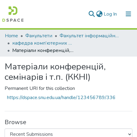
(current)
Log In
Communities & Collections
Home
Факультети
Факультет інформаційних технологій та електроніки
кафедра комп’ютерних наук та інженерії
All of DSpace
Матеріали конференцій, семінарів і т.п. (ККНІ)
Statistics
Матеріали конференцій,
семінарів і т.п. (ККНІ)
Permanent URI for this collection
https://dspace.snu.edu.ua/handle/123456789/336
Browse