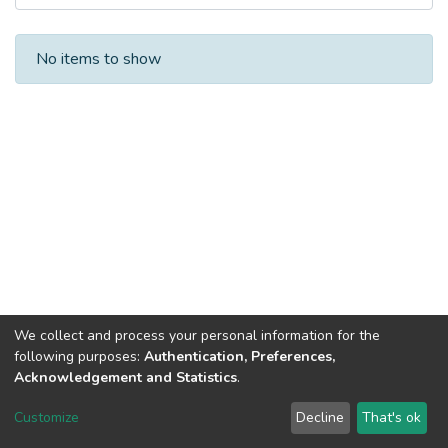
Recent Submissions
No items to show
We collect and process your personal information for the
following purposes:
Authentication, Preferences,
Acknowledgement and Statistics
.
Dspace & Volodymyr Dahl East Ukrainian National University
copyright © 2002-2026
LYRASIS
Customize
Decline
That's ok
Cookie settings
End User Agreement
Send Feedback