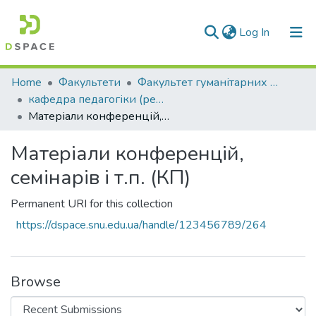
(current)
Log In
Communities & Collections
Home
Факультети
Факультет гуманітарних та соціальних наук
кафедра педагогіки (реорганізація)
All of DSpace
Матеріали конференцій, семінарів і т.п. (КП)
Statistics
Матеріали конференцій,
семінарів і т.п. (КП)
Permanent URI for this collection
https://dspace.snu.edu.ua/handle/123456789/264
Browse