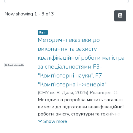
Recent Submissions
Now showing
1 - 3 of 3
Item
Методичні вказівки до
виконання та захисту
кваліфікаційної роботи магістра
за спеціальностями F3-
No Thumbnail Available
"Комп’ютерні науки”, F7-
"Комп’ютерна інженерія"
(
СНУ ім. В. Даля
,
2025
)
Рязанцев, О. І.
;
Шумова, Л. О.
Методична розробка містить загальні
;
Критська, Я. О.
вимоги до підготовки кваліфікаційної
роботи, змісту, структури та технічного
оформлення пояснювальної записки.
Show more
Викладено перелік та зміст основних