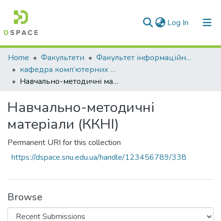
(current)
Log In
Communities & Collections
Home
Факультети
Факультет інформаційних технологій та електроніки
кафедра комп’ютерних наук та інженерії
All of DSpace
Навчально-методичні матеріали (ККНІ)
Statistics
Навчально-методичні
матеріали (ККНІ)
Permanent URI for this collection
https://dspace.snu.edu.ua/handle/123456789/338
Browse