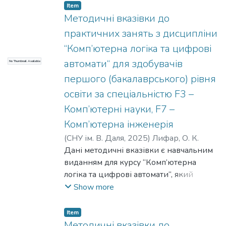
етапів підготовки, виконання та захисту
Item
кваліфікаційної роботи, наведені
Методичні вказівки до
необхідні зразки і додатки.
практичних занять з дисципліни
Рекомендовано здобувачам освіти
“Комп’ютерна логіка та цифрові
другого (магістерського) рівня
автомати“ для здобувачів
No Thumbnail Available
спеціальностей F3-"Комп’ютерні науки”
та F7-"Комп’ютерна інженерія".
першого (бакалаврського) рівня
освіти за спеціальністю F3 –
Комп’ютерні науки, F7 –
Комп’ютерна інженерія
(
СНУ ім. В. Даля
,
2025
)
Лифар, О. К.
Дані методичні вказівки є навчальним
виданням для курсу “Комп’ютерна
логіка та цифрові автомати“, який
викладається для здобувачів вищої
Show more
освіти галузі знань F – Інформаційні
технології. Методичні вказівки містять
Item
основні програмні положення курсу,
Методичні вказівки до