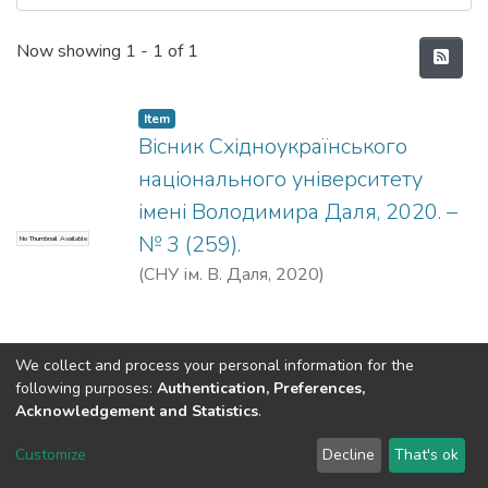
Recent Submissions
Now showing
1 - 1 of 1
Item
Вісник Східноукраїнського
національного університету
імені Володимира Даля, 2020. –
№ 3 (259).
No Thumbnail Available
(
СНУ ім. В. Даля
,
2020
)
We collect and process your personal information for the
following purposes:
Authentication, Preferences,
Acknowledgement and Statistics
.
Dspace & Volodymyr Dahl East Ukrainian National University
copyright © 2002-2026
LYRASIS
Customize
Decline
That's ok
Cookie settings
End User Agreement
Send Feedback