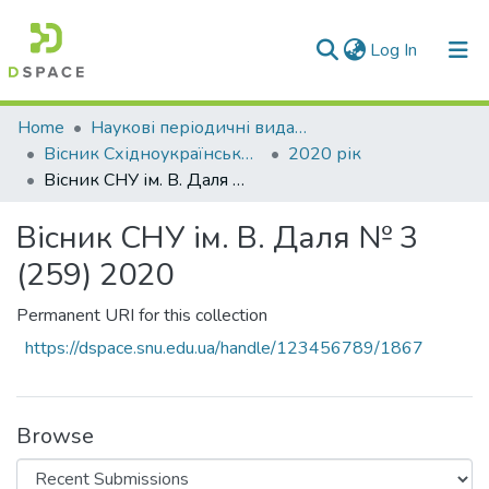
(current)
Log In
Communities & Collections
Home
Наукові періодичні видання СНУ ім. В. Даля
Вісник Східноукраїнського національного університету імені В. Даля
2020 рік
All of DSpace
Вісник СНУ ім. В. Даля № 3 (259) 2020
Statistics
Вісник СНУ ім. В. Даля № 3
(259) 2020
Permanent URI for this collection
https://dspace.snu.edu.ua/handle/123456789/1867
Browse