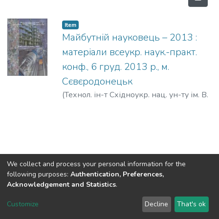
Item
Майбутній науковець – 2013 :
матеріали всеукр. наук.-практ.
конф., 6 груд. 2013 р., м.
Сєвєродонецьк
(
Технол. ін-т Східноукр. нац. ун-ту ім. В.
Даля
,
2013
)
We collect and process your personal information for the
following purposes:
Authentication, Preferences,
Acknowledgement and Statistics
.
Dspace & Volodymyr Dahl East Ukrainian National University
copyright © 2002-2026
LYRASIS
Customize
Decline
That's ok
Cookie settings
End User Agreement
Send Feedback