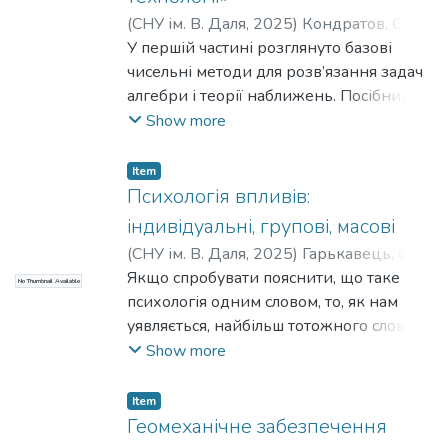
обучающихся по направлениям
(
СНУ ім. В. Даля
,
2025
)
Кондратов, С. О.
;
«Транспортные технологии»,
Іванов, В. Г.
У першій частині розглянуто базові
«Подвижной состав железных дорог»
чисельні методи для розв’язання задач
алгебри і теорії наближень. Посібник
містить матеріали 7 лекцій, разом із
Show more
завданням для самостійної роботи і
контрольними запитаннями з кожної
Item
теми. Матеріали лекцій ілюстровані
Психологія впливів:
прикладами розв’язання задач з
індивідуальні, групові, масові
використанням відкритих
(
СНУ ім. В. Даля
,
2025
)
Гарькавець, С.
;
комп’ютерних систем: ООо Calc, Scilab.
Волченко, Л.
Якщо спробувати пояснити, що таке
No Thumbnail Available
психологія одним словом, то, як нам
уявляється, найбільш тотожного слова
ніж слово «вплив», важко буде знайти.
Show more
При цьому, це не синоніми, а тільки
підкреслення того, що поняття «вплив»
Item
віддзеркалює психологію як прикладне
Геомеханічне забезпечення
знання. Людина та об’єднання людей