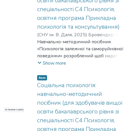
освіти бакалаврського рівня зі
спеціальності С4 Психологія,
освітня програма Прикладна
психологія та консультування)
(
СНУ ім. В. Даля
,
2025
)
Бровендер, О. О.
;
Завацька, Н. Є.
Навчально-методичний посібник
«Психологія залежної та саморуйнівної
поведінки» розроблений щоб надати
студентам відповідних знань про
Show more
психологію залежної поведінки людини
зі знаннями у сфері протидії
Item
злочинності та правопорушенням;
Соціальна психологія:
формування наукового світогляду щодо
навчально-методичний
психологічних чинників адиктивності,
посібник (для здобувачів вищої
вмінь самостійно проводити
освіти бакалаврського рівня зі
No Thumbnail Available
психодіагностичну і консультативну
роботу с залежними особами, зважено
спеціальності С4 Психологія,
та відповідально.
освітня програма Прикладна