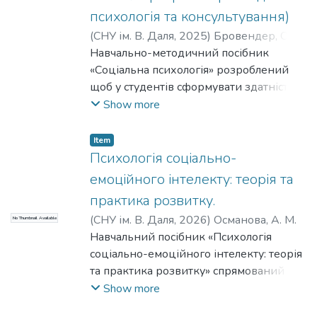
психологія та консультування)
(
СНУ ім. В. Даля
,
2025
)
Бровендер, О. О.
;
Завацька, Н. Є.
Навчально-методичний посібник
«Соціальна психологія» розроблений
щоб у студентів сформувати здатність
використовувати соціально-
Show more
психологічні теорії і поняття для аналізу
групової динаміки, спілкування,
Item
міжособистісної та між групової
Психологія соціально-
взаємодії а також здатність
емоційного інтелекту: теорія та
використовувати теоретичні засади
практика розвитку.
соціальної роботи для вдосконалення
(
СНУ ім. В. Даля
,
2026
)
Османова, А. М.
No Thumbnail Available
стосунків держави та різних груп
Навчальний посібник «Психологія
населення.
соціально-емоційного інтелекту: теорія
та практика розвитку» спрямований на
формування соціально-емоційної
Show more
компетентності у здобувачів вищої