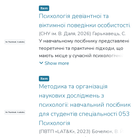
Item
Психологія девіантної та
віктимної поведінки особистості.
(
СНУ ім. В. Даля
,
2026
)
Гарькавець, С.
У навчальному посібнику представлені
No Thumbnail Available
теоретичні та практичні підходи, що
мають місце у сучасній психологічній
науці, щодо пояснення девіантної та
Show more
віктимної поведінки людини.
Проаналізовані різні види та форми
Item
девіацій особистості та її віктимних
Методика та організація
проявів у віковому та гендерному
наукових досліджень з
вимірах. Розглядаються особливості
психології: навчальний посібник
попередження девіантної та віктимної
для студентів спеціальності 053
No Thumbnail Available
поведінки індивідів, сучасні практики
їхньої корекції, терапії та реабілітації.
Психологія
Навчальний посібник адресований
(
ПВТП «LAT&K»
,
2023
)
Бочелюк, В. Й.
;
здобувачам вищої освіти, аспірантам,