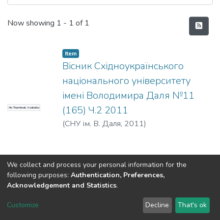
Recent Submissions
Now showing
1 - 1 of 1
Item
Вісник Східноукраїнського
національного університету
імені Володимира Даля №11
(165) Ч.2 2011
No Thumbnail Available
(
СНУ ім. В. Даля
,
2011
)
We collect and process your personal information for the
following purposes:
Authentication, Preferences,
Acknowledgement and Statistics
.
Dspace & Volodymyr Dahl East Ukrainian National University
copyright © 2002-2026
LYRASIS
Customize
Decline
That's ok
Cookie settings
End User Agreement
Send Feedback