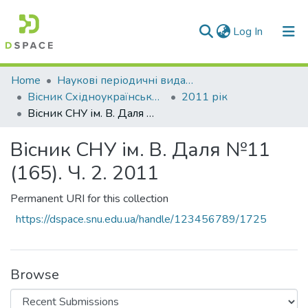
(current)
Log In
Communities & Collections
Home
Наукові періодичні видання СНУ ім. В. Даля
Вісник Східноукраїнського національного університету імені В. Даля
2011 рік
All of DSpace
Вісник СНУ ім. В. Даля №11 (165). Ч. 2. 2011
Statistics
Вісник СНУ ім. В. Даля №11
(165). Ч. 2. 2011
Permanent URI for this collection
https://dspace.snu.edu.ua/handle/123456789/1725
Browse