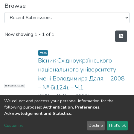
Browse
Recent Submissions
Now showing
1 - 1 of 1
Item
Вісник Східноукраїнського
національного університету
імені Володимира Даля. – 2008.
– № 6(124). – Ч.1.
No Thumbnail Available
(
СНУ ім. В. Даля
,
2008
)
We collect and process your personal information for the
following purposes:
Authentication, Preferences,
Acknowledgement and Statistics
.
Dspace & Volodymyr Dahl East Ukrainian National University
copyright © 2002-2026
LYRASIS
Customize
Decline
That's ok
Cookie settings
End User Agreement
Send Feedback