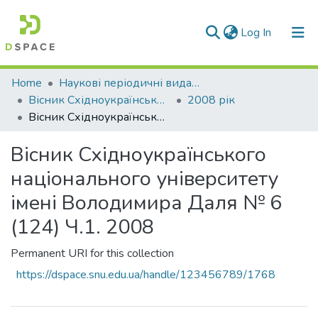
(current)
Log In
Communities & Collections
Home
Наукові періодичні видання СНУ ім. В. Даля
Вісник Східноукраїнського національного університету імені В. Даля
2008 рік
All of DSpace
Вісник Східноукраїнського національного університету імені Володимира Даля № 6 (124) Ч.1. 2008
Statistics
Вісник Східноукраїнського
національного університету
імені Володимира Даля № 6
(124) Ч.1. 2008
Permanent URI for this collection
https://dspace.snu.edu.ua/handle/123456789/1768