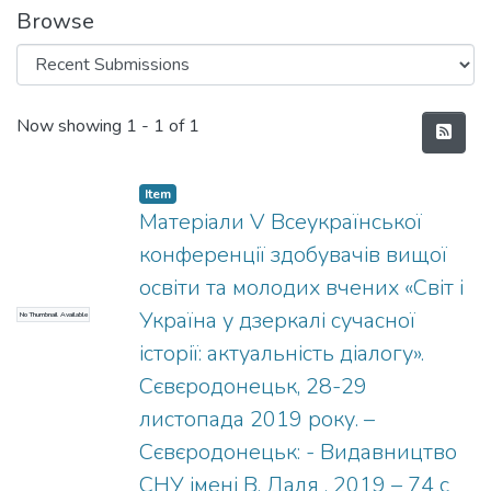
Browse
Recent Submissions
Now showing
1 - 1 of 1
Item
Матеріали V Всеукраїнської
конференції здобувачів вищої
освіти та молодих вчених «Світ і
Україна у дзеркалі сучасної
No Thumbnail Available
історії: актуальність діалогу».
Сєвєродонецьк, 28-29
листопада 2019 року. –
Сєвєродонецьк: - Видавництво
СНУ імені В. Даля , 2019 – 74 с