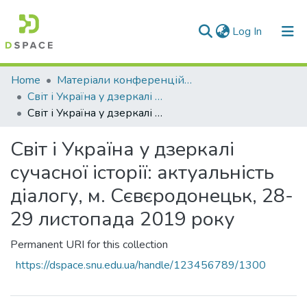
(current)
Log In
Communities & Collections
Home
Матеріали конференцій та семінарів
Світ і Україна у дзеркалі сучасної історії
All of DSpace
Світ і Україна у дзеркалі сучасної історії: актуальність діалогу, м. Сєвєродонецьк, 28-29 листопада 2019 року
Statistics
Світ і Україна у дзеркалі
сучасної історії: актуальність
діалогу, м. Сєвєродонецьк, 28-
29 листопада 2019 року
Permanent URI for this collection
https://dspace.snu.edu.ua/handle/123456789/1300