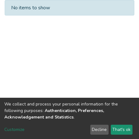
Recent Submissions
No items to show
We collect and process your personal information for the
following purposes:
Authentication, Preferences,
Acknowledgement and Statistics
.
Dspace & Volodymyr Dahl East Ukrainian National University
copyright © 2002-2026
LYRASIS
Customize
Decline
That's ok
Cookie settings
End User Agreement
Send Feedback