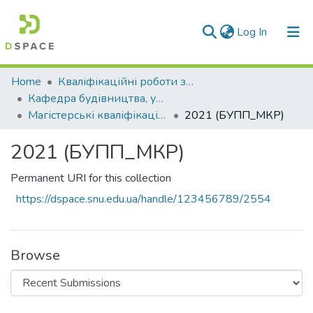
(current)
Log In
Communities & Collections
Home
Кваліфікаційні роботи здобувачів вищої освіти
Кафедра будівництва, урбаністики та просторового планування (БУПП)
All of DSpace
Магістерські кваліфікаційні роботи
2021 (БУПП_МКР)
Statistics
2021 (БУПП_МКР)
Permanent URI for this collection
https://dspace.snu.edu.ua/handle/123456789/2554
Browse