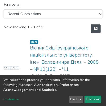
Browse
Recent Submissions
Now showing
1 - 1 of 1
Item
Вісник Східноукраїнського
національного університету
імені Володимира Даля. – 2008.
– № 10(128). – Ч.1.
No Thumbnail Available
(
СНУ ім. В. Даля
,
2008
)
We collect and process your personal information for the
following purposes:
Authentication, Preferences,
Acknowledgement and Statistics
.
Dspace & Volodymyr Dahl East Ukrainian National University
copyright © 2002-2026
LYRASIS
Customize
Decline
That's ok
Cookie settings
End User Agreement
Send Feedback