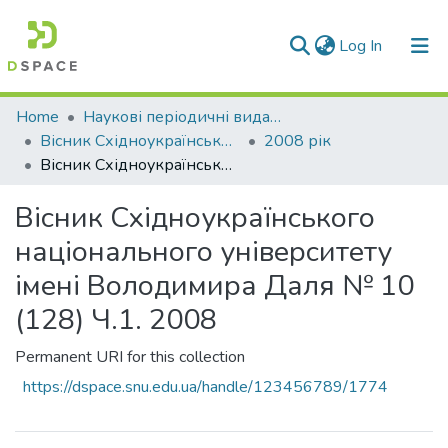
(current)
Log In
Communities & Collections
Home
Наукові періодичні видання СНУ ім. В. Даля
Вісник Східноукраїнського національного університету імені В. Даля
2008 рік
All of DSpace
Вісник Східноукраїнського національного університету імені Володимира Даля № 10 (128) Ч.1. 2008
Statistics
Вісник Східноукраїнського
національного університету
імені Володимира Даля № 10
(128) Ч.1. 2008
Permanent URI for this collection
https://dspace.snu.edu.ua/handle/123456789/1774