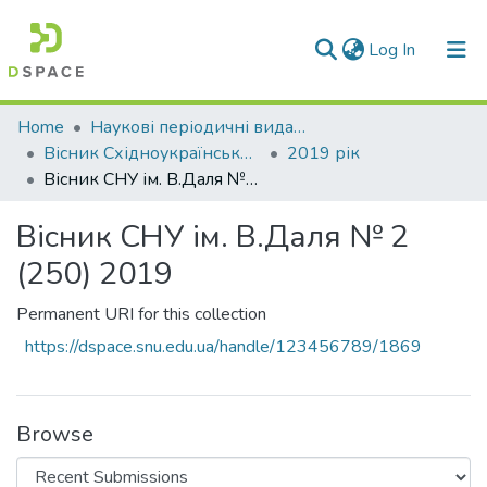
(current)
Log In
Communities & Collections
Home
Наукові періодичні видання СНУ ім. В. Даля
Вісник Східноукраїнського національного університету імені В. Даля
2019 рік
All of DSpace
Вісник СНУ ім. В.Даля № 2 (250) 2019
Statistics
Вісник СНУ ім. В.Даля № 2
(250) 2019
Permanent URI for this collection
https://dspace.snu.edu.ua/handle/123456789/1869
Browse