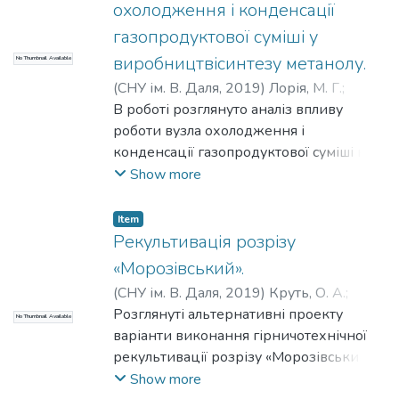
кришею моделі 19-758-01, вагони-
охолодження і конденсації
цистерни моделі 15-1443.
газопродуктової суміші у
виробництвісинтезу метанолу.
No Thumbnail Available
(
СНУ ім. В. Даля
,
2019
)
Лорія, М. Г.
;
Поркуян, О. В.
В роботі розглянуто аналіз впливу
;
Целіщев, О. Б.
;
Єлісєєв, П.
Й.
роботи вузла охолодження і
конденсації газопродуктової суміші на
стабільність виробничого процесу
Show more
синтезу метанолу. Запропоновано
нетрадиційний підхід до регулювання
Item
роботи вузла охолодження і
Рекультивація розрізу
конденсації, заснований на принципі
«Морозівський».
компенсації збурень шляхом вибору
(
СНУ ім. В. Даля
,
2019
)
Круть, О. А.
;
оптимальної схеми включення
Чернецька-Білецька, Н. Б.
Розглянуті альтернативні проекту
No Thumbnail Available
елементів вузла.
варіанти виконання гірничотехнічної
рекультивації розрізу «Морозівський»
буровибуховим способом та способом
Show more