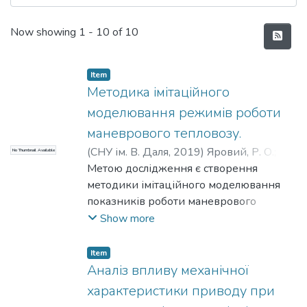
Recent Submissions
Now showing
1 - 10 of 10
Item
Методика імітаційного
моделювання режимів роботи
маневрового тепловозу.
(
СНУ ім. В. Даля
,
2019
)
Яровий, Р. О.
;
No Thumbnail Available
Чернецька-Білецька, Н. Б.
Метою дослідження є створення
методики імітаційного моделювання
показників роботи маневрового
тепловозу при роботі на сортувальній
Show more
горці. Запропонований новій підхід для
визначення техніко-економічних
Item
показників маневрової роботи на
Аналіз впливу механічної
сортувальній горці. Розроблено
характеристики приводу при
методику та створена імітаційна