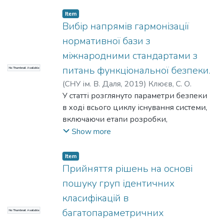
гідромеханізації, розроблена
технологія їх використання, визначені
Item
їх технологічні і вартісні показники,
Вибір напрямів гармонізації
проведено техніко-економічне
нормативної бази з
порівняння варіантів, в результаті якого
міжнародними стандартами з
найбільш вигідним варіантом
питань функціональної безпеки.
No Thumbnail Available
встановлено варіант рекультивації
крокуючими екскаваторами ЕШ-10/70
(
СНУ ім. В. Даля
,
2019
)
Клюєв, С. О.
та ЕШ- 6/45 з урахуванням їх ремонту.
У статті розглянуто параметри безпеки
в ході всього циклу існування системи,
включаючи етапи розробки,
підтвердження безпеки, монтажу,
Show more
експлуатації та виведення з
експлуатації. В якості технічної основи
Item
для підтримки забезпечення
Прийняття рішень на основі
функціональної безпеки
пошуку груп ідентичних
міжнародними та європейськими
класифікацій в
стандартами розглянуто використання
багатопараметричних
No Thumbnail Available
поетапної структури, заснованої на