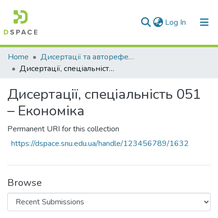
(current)
Log In
Communities & Collections
Home
Дисертації та автореферати дисертацій
Дисертації, спеціальність 051 – Економіка
All of DSpace
Дисертації, спеціальність 051
Statistics
– Економіка
Permanent URI for this collection
https://dspace.snu.edu.ua/handle/123456789/1632
Browse