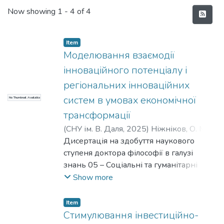
Recent Submissions
Now showing
1 - 4 of 4
Item
Моделювання взаємодії
інноваційного потенціалу і
регіональних інноваційних
систем в умовах економічної
No Thumbnail Available
трансформації
(
СНУ ім. В. Даля
,
2025
)
Ніжніков, О. М.
;
Nizhnikov, O.
Дисертація на здобуття наукового
ступеня доктора філософії в галузі
знань 05 – Соціальні та гуманітарні
науки за спеціальністю 051 – Економіка
Show more
– Східноукраїнський національний
університет імені Володимира Даля
Item
Міністерства освіти і науки України,
Стимулювання інвестиційно-