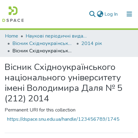
(current)
Log In
Communities & Collections
Home
Наукові періодичні видання СНУ ім. В. Даля
Вісник Східноукраїнського національного університету імені В. Даля
2014 рік
All of DSpace
Вісник Східноукраїнського національного університету імені Володимира Даля № 5 (212) 2014
Statistics
Вісник Східноукраїнського
національного університету
імені Володимира Даля № 5
(212) 2014
Permanent URI for this collection
https://dspace.snu.edu.ua/handle/123456789/1745