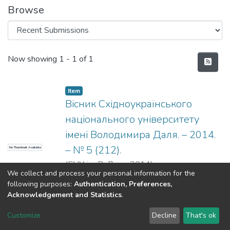
Browse
Recent Submissions
Now showing
1 - 1 of 1
Item
Вісник Східноукраїнського
національного університету
імені Володимира Даля. – 2014.
– № 5 (212).
No Thumbnail Available
(
СНУ ім. В. Даля
,
2014
)
We collect and process your personal information for the
following purposes:
Authentication, Preferences,
Acknowledgement and Statistics
.
Dspace & Volodymyr Dahl East Ukrainian National University
copyright © 2002-2026
LYRASIS
Customize
Decline
That's ok
Cookie settings
End User Agreement
Send Feedback