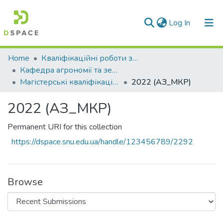
(current)
Log In
Communities & Collections
Home
Кваліфікаційні роботи здобувачів вищої освіти
Кафедра агрономії та землеустрою (АЗ)
All of DSpace
Магістерські кваліфікаційні роботи
2022 (АЗ_МКР)
Statistics
2022 (АЗ_МКР)
Permanent URI for this collection
https://dspace.snu.edu.ua/handle/123456789/2292
Browse