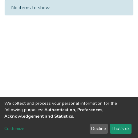
Recent Submissions
No items to show
We collect and process your personal information for the
following purposes:
Authentication, Preferences,
Acknowledgement and Statistics
.
Dspace & Volodymyr Dahl East Ukrainian National University
copyright © 2002-2026
LYRASIS
Customize
Decline
That's ok
Cookie settings
End User Agreement
Send Feedback