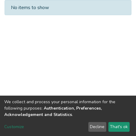
Recent Submissions
No items to show
We collect and process your personal information for the
following purposes:
Authentication, Preferences,
Acknowledgement and Statistics
.
Dspace & Volodymyr Dahl East Ukrainian National University
copyright © 2002-2026
LYRASIS
Customize
Decline
That's ok
Cookie settings
End User Agreement
Send Feedback