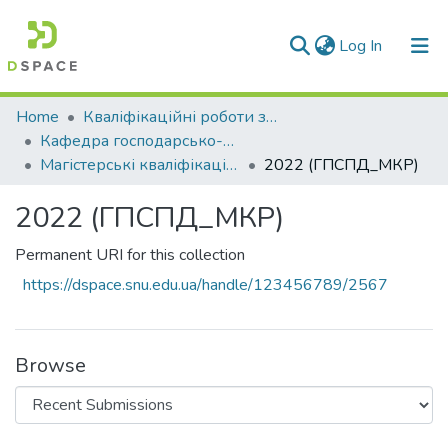
(current)
Log In
Communities & Collections
Home
Кваліфікаційні роботи здобувачів вищої освіти
Кафедра господарсько-правових та суспільно-політичних дисциплін (ГПСПД)
All of DSpace
Магістерські кваліфікаційні роботи
2022 (ГПСПД_МКР)
Statistics
2022 (ГПСПД_МКР)
Permanent URI for this collection
https://dspace.snu.edu.ua/handle/123456789/2567
Browse