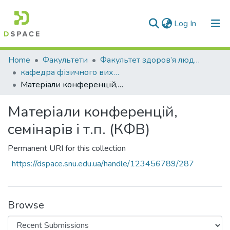
(current)
Log In
Communities & Collections
Home
Факультети
Факультет здоров’я людини
кафедра фізичного виховання
All of DSpace
Матеріали конференцій, семінарів і т.п. (КФВ)
Statistics
Матеріали конференцій,
семінарів і т.п. (КФВ)
Permanent URI for this collection
https://dspace.snu.edu.ua/handle/123456789/287
Browse