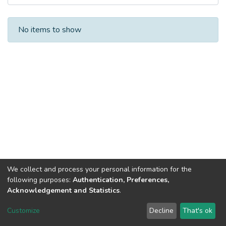
Recent Submissions
No items to show
We collect and process your personal information for the
following purposes:
Authentication, Preferences,
Acknowledgement and Statistics
.
Dspace & Volodymyr Dahl East Ukrainian National University
copyright © 2002-2026
LYRASIS
Customize
Decline
That's ok
Cookie settings
End User Agreement
Send Feedback